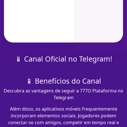
📱 Canal Oficial no Telegram!
📱 Benefícios do Canal
Descubra as vantagens de seguir a 777O Plataforma no
Telegram
Além disso, os aplicativos móveis frequentemente
incorporam elementos sociais. Jogadores podem
conectar-se com amigos, competir em tempo real e