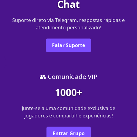
Chat
Suporte direto via Telegram, respostas rápidas e
atendimento personalizado!
Falar Suporte
👥 Comunidade VIP
1000+
Junte-se a uma comunidade exclusiva de
jogadores e compartilhe experiências!
Entrar Grupo