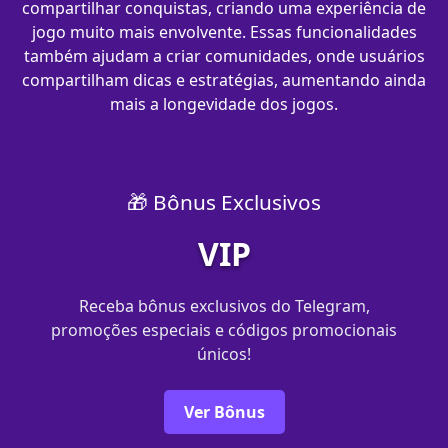
compartilhar conquistas, criando uma experiência de
jogo muito mais envolvente. Essas funcionalidades
também ajudam a criar comunidades, onde usuários
compartilham dicas e estratégias, aumentando ainda
mais a longevidade dos jogos.
🎁 Bônus Exclusivos
VIP
Receba bônus exclusivos do Telegram,
promoções especiais e códigos promocionais
únicos!
Ver Bônus