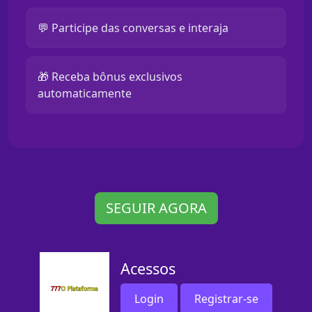
💬 Participe das conversas e interaja
🎁 Receba bônus exclusivos
automaticamente
SEGUIR AGORA
Acessos
Login
Registrar-se