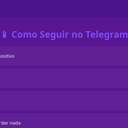
📱 Como Seguir no Telegram
ositivo
erder nada