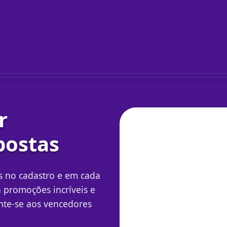
r
postas
 no cadastro e em cada
 promoções incríveis e
unte-se aos vencedores