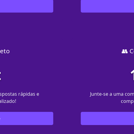
reto
👥 
t
espostas rápidas e
Junte-se a uma com
lizado!
compa
e