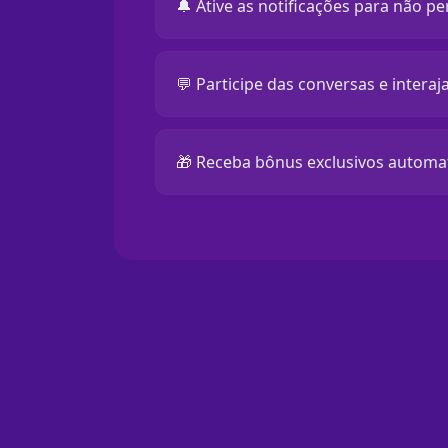
🔔 Ative as notificações para não p
💬 Participe das conversas e interaj
🎁 Receba bônus exclusivos autom