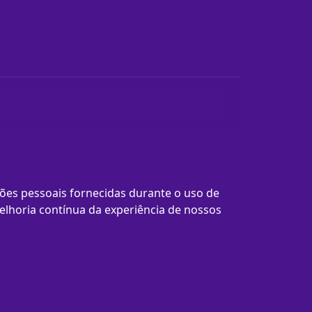
ões pessoais fornecidas durante o uso de
elhoria contínua da experiência de nossos