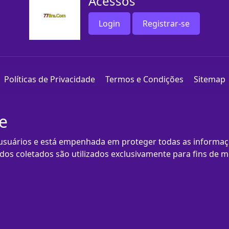
Acessos
Login
Registrar-se
Políticas de Privacidade
Termos e Condições
Sitemap
de
 usuários e está empenhada em proteger todas as informaç
os coletados são utilizados exclusivamente para fins de m