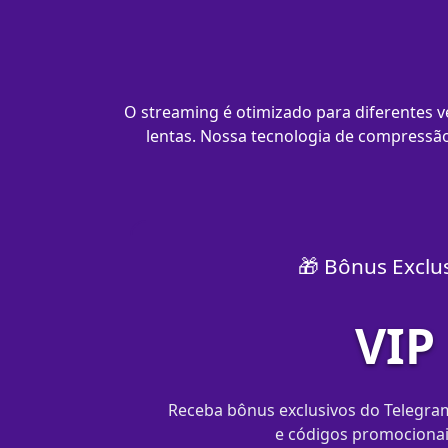
O streaming é otimizado para diferentes
lentas. Nossa tecnologia de compressão
🎁 Bônus Exclu
VIP
Receba bônus exclusivos do Telegra
e códigos promocionai