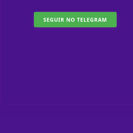
SEGUIR NO TELEGRAM