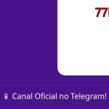
📱 Canal Oficial no Telegram!