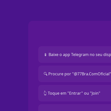
📱 Baixe o app Telegram no seu disp
🔍 Procure por "@77Bra.ComOficial
👆 Toque em "Entrar" ou "Join"