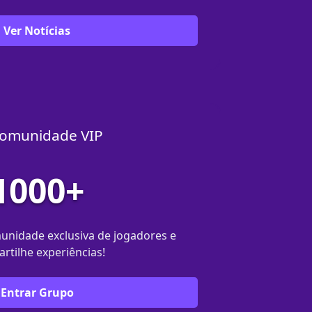
Ver Notícias
Comunidade VIP
1000+
unidade exclusiva de jogadores e
rtilhe experiências!
Entrar Grupo