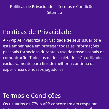
Políticas de Privacidade
Termos e Condições
Sitemap
Políticas de Privacidade
A 77Vip APP valoriza a privacidade de seus usuários e
está empenhada em proteger todas as informações
pessoais fornecidas durante o uso de nossos canais de
comunicação. Todos os dados coletados são utilizados
exclusivamente para fins de melhoria contínua da
experiência de nossos jogadores.
Termos e Condições
Os usuários da 77Vip APP concordam em respeitar