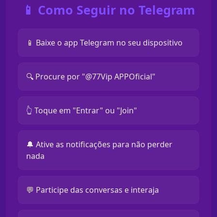
📱 Como Seguir no Telegram
📱 Baixe o app Telegram no seu dispositivo
🔍 Procure por "@77Vip APPOficial"
👆 Toque em "Entrar" ou "Join"
🔔 Ative as notificações para não perder
nada
💬 Participe das conversas e interaja