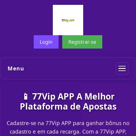
Login
Registrar-se
Menu
📱 77Vip APP A Melhor
Plataforma de Apostas
Cadastre-se na 77Vip APP para ganhar bônus no
cadastro e em cada recarga. Com a 77Vip APP,