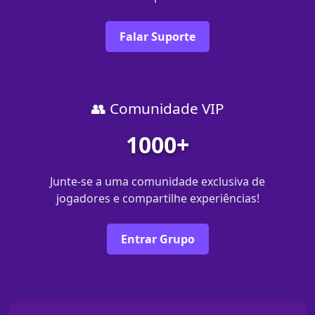
Falar Suporte
👥 Comunidade VIP
1000+
Junte-se a uma comunidade exclusiva de
jogadores e compartilhe experiências!
Entrar Grupo