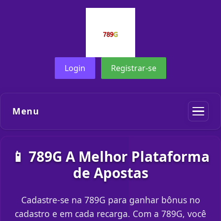
Login
Registrar-se
Menu
📱 789G A Melhor Plataforma
de Apostas
Cadastre-se na 789G para ganhar bônus no
cadastro e em cada recarga. Com a 789G, você