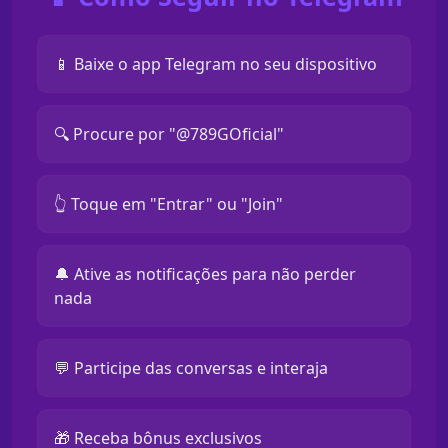
📱 Baixe o app Telegram no seu dispositivo
🔍 Procure por "@789GOficial"
👆 Toque em "Entrar" ou "Join"
🔔 Ative as notificações para não perder
nada
💬 Participe das conversas e interaja
🎁 Receba bônus exclusivos