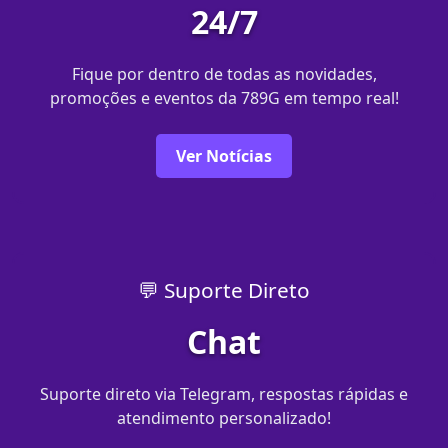
24/7
Fique por dentro de todas as novidades,
promoções e eventos da 789G em tempo real!
Ver Notícias
💬 Suporte Direto
Chat
Suporte direto via Telegram, respostas rápidas e
atendimento personalizado!