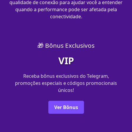
qualidade de conexão para ajudar você a entender
quando a performance pode ser afetada pela
conectividade.
🎁 Bônus Exclusivos
VIP
Receba bônus exclusivos do Telegram,
promoções especiais e códigos promocionais
únicos!
Ver Bônus