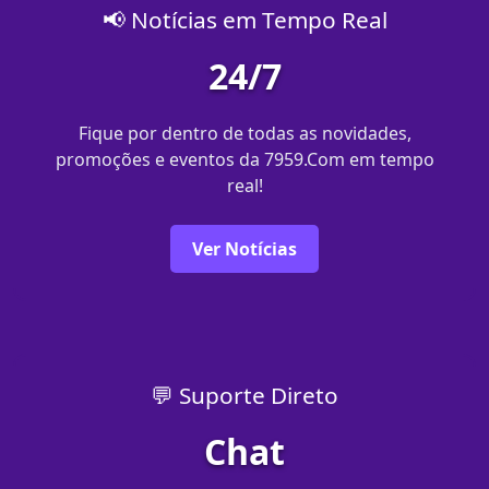
📢 Notícias em Tempo Real
24/7
Fique por dentro de todas as novidades,
promoções e eventos da 7959.Com em tempo
real!
Ver Notícias
💬 Suporte Direto
Chat