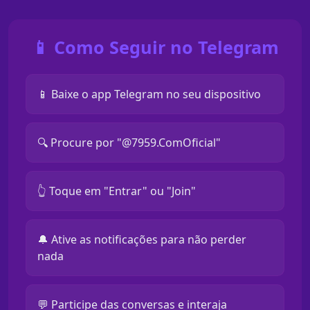
📱 Como Seguir no Telegram
📱 Baixe o app Telegram no seu dispositivo
🔍 Procure por "@7959.ComOficial"
👆 Toque em "Entrar" ou "Join"
🔔 Ative as notificações para não perder
nada
💬 Participe das conversas e interaja