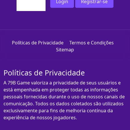
Login
Registrar-se
Políticas de Privacidade
Termos e Condições
Sitemap
Políticas de Privacidade
A 79B Game valoriza a privacidade de seus usuários e
está empenhada em proteger todas as informações
pessoais fornecidas durante o uso de nossos canais de
comunicação. Todos os dados coletados são utilizados
exclusivamente para fins de melhoria contínua da
experiência de nossos jogadores.