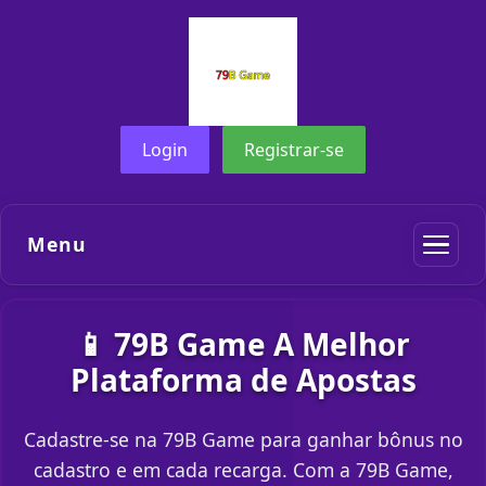
Login
Registrar-se
Menu
📱 79B Game A Melhor
Plataforma de Apostas
Cadastre-se na 79B Game para ganhar bônus no
cadastro e em cada recarga. Com a 79B Game,