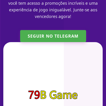
você tem acesso a promoções incríveis e uma
experiência de jogo inigualável. Junte-se aos
vencedores agora!
SEGUIR NO TELEGRAM