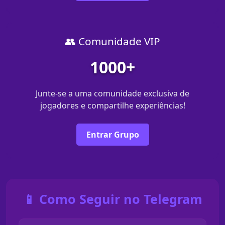
👥 Comunidade VIP
1000+
Junte-se a uma comunidade exclusiva de
jogadores e compartilhe experiências!
Entrar Grupo
📱 Como Seguir no Telegram