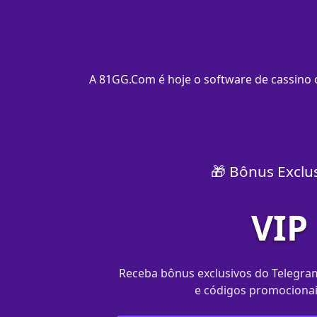
A 81GG.Com é hoje o software de cassino 
🎁 Bônus Exclu
VIP
Receba bônus exclusivos do Telegra
e códigos promocionai