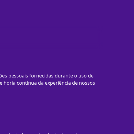
ões pessoais fornecidas durante o uso de
elhoria contínua da experiência de nossos