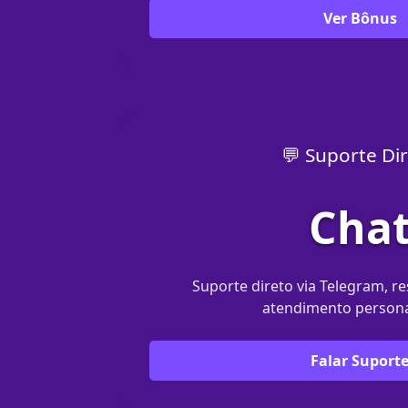
Ver Bônus
💬 Suporte Di
Cha
Suporte direto via Telegram, r
atendimento persona
Falar Suport