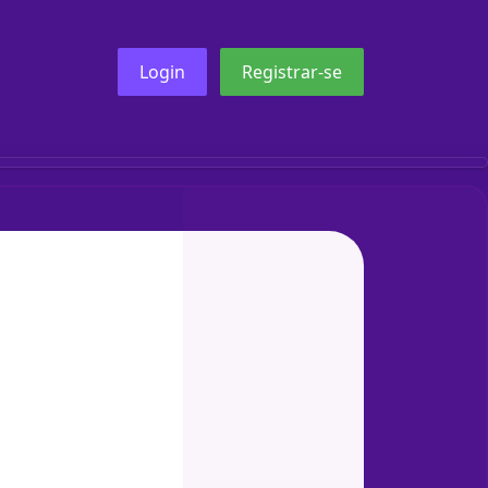
Login
Registrar-se