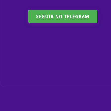
SEGUIR NO TELEGRAM