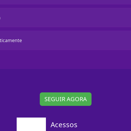
a
aticamente
SEGUIR AGORA
Acessos