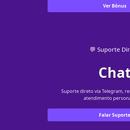
Ver Bônus
💬 Suporte Di
Cha
Suporte direto via Telegram, r
atendimento persona
Falar Suport