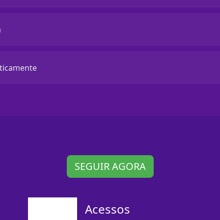
a
aticamente
SEGUIR AGORA
Acessos