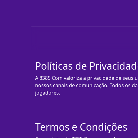
Políticas de Privacida
A 8385 Com valoriza a privacidade de seus
nossos canais de comunicação. Todos os dad
jogadores.
Termos e Condições