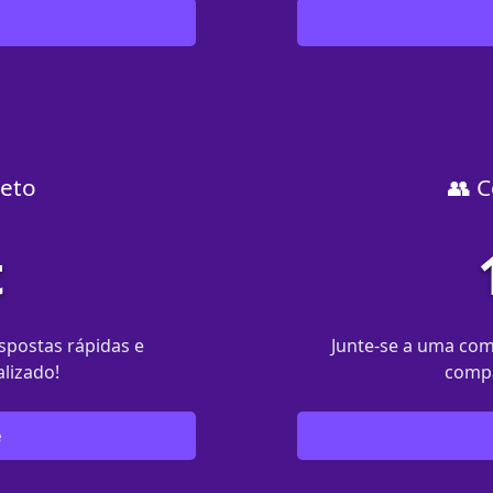
reto
👥 
t
espostas rápidas e
Junte-se a uma com
lizado!
compa
e