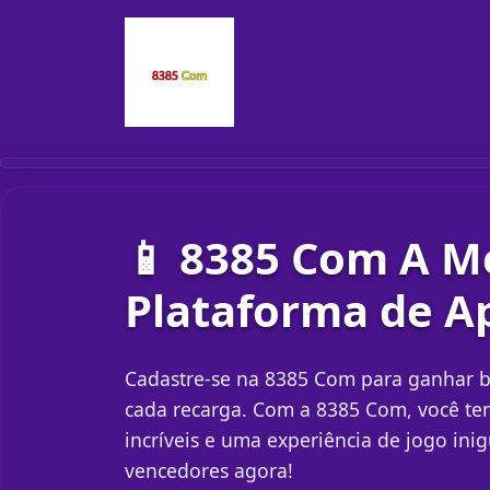
📱 8385 Com A M
Plataforma de A
Cadastre-se na 8385 Com para ganhar 
cada recarga. Com a 8385 Com, você t
incríveis e uma experiência de jogo inig
vencedores agora!