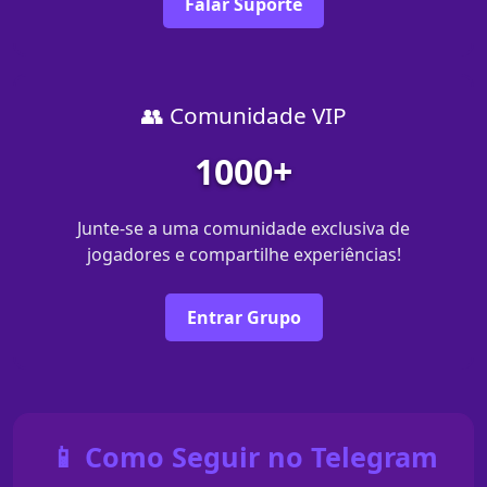
Falar Suporte
👥 Comunidade VIP
1000+
Junte-se a uma comunidade exclusiva de
jogadores e compartilhe experiências!
Entrar Grupo
📱 Como Seguir no Telegram