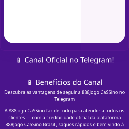
📱 Canal Oficial no Telegram!
📱 Benefícios do Canal
Descubra as vantagens de seguir a 888Jogo CaSSino no
Telegram
A 888Jogo CaSSino faz de tudo para atender a todos os
clientes — com a credibilidade oficial da plataforma
888Jogo CaSSino Brasil , saques rápidos e bem-vindo à