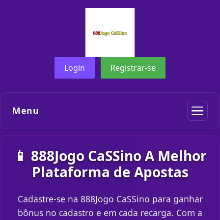
Login
Registrar-se
Menu
📱 888Jogo CaSSino A Melhor
Plataforma de Apostas
Cadastre-se na 888Jogo CaSSino para ganhar
bônus no cadastro e em cada recarga. Com a