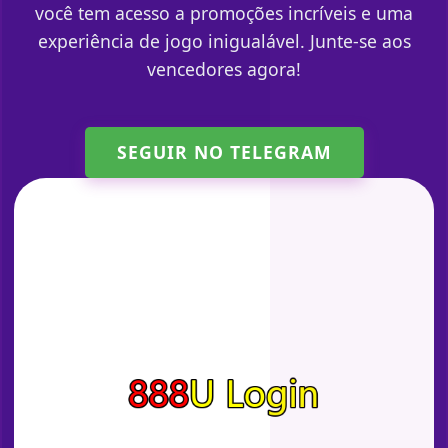
você tem acesso a promoções incríveis e uma
experiência de jogo inigualável. Junte-se aos
vencedores agora!
SEGUIR NO TELEGRAM