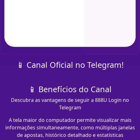
📱 Canal Oficial no Telegram!
📱 Benefícios do Canal
Descubra as vantagens de seguir a 888U Login no
Telegram
A tela maior do computador permite visualizar mais
informações simultaneamente, como múltiplas janelas
de apostas, histórico detalhado e estatísticas