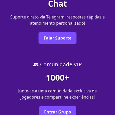
Chat
Suporte direto via Telegram, respostas rápidas e
atendimento personalizado!
Falar Suporte
👥 Comunidade VIP
1000+
Junte-se a uma comunidade exclusiva de
jogadores e compartilhe experiências!
Entrar Grupo