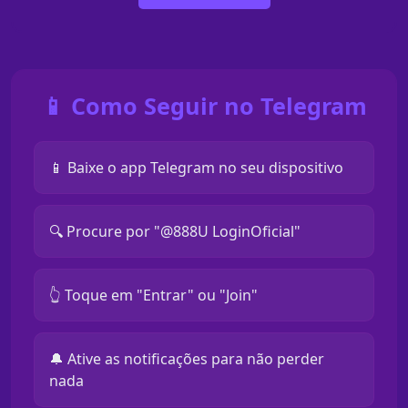
📱 Como Seguir no Telegram
📱 Baixe o app Telegram no seu dispositivo
🔍 Procure por "@888U LoginOficial"
👆 Toque em "Entrar" ou "Join"
🔔 Ative as notificações para não perder
nada