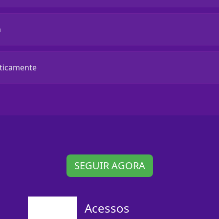
a
aticamente
SEGUIR AGORA
Acessos