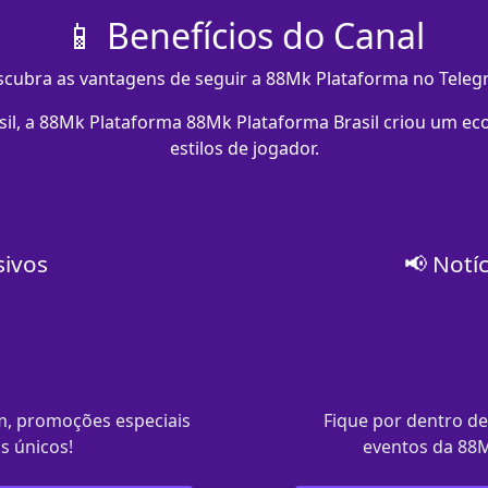
📱 Benefícios do Canal
cubra as vantagens de seguir a 88Mk Plataforma no Tele
il, a 88Mk Plataforma 88Mk Plataforma Brasil criou um ec
estilos de jogador.
sivos
📢 Notí
m, promoções especiais
Fique por dentro d
s únicos!
eventos da 88M