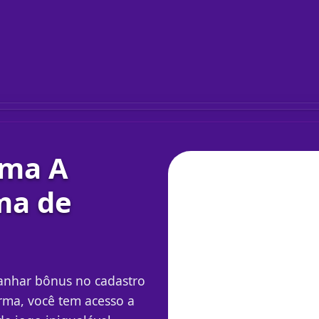
rma A
ma de
anhar bônus no cadastro
rma, você tem acesso a