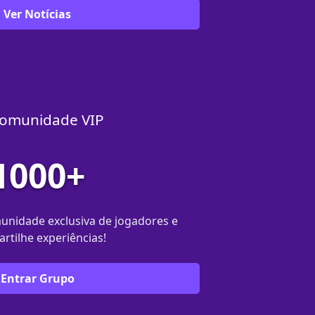
Ver Notícias
Comunidade VIP
1000+
unidade exclusiva de jogadores e
rtilhe experiências!
Entrar Grupo