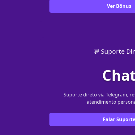
Ver Bônus
💬 Suporte Di
Cha
Suporte direto via Telegram, r
atendimento persona
Falar Suport