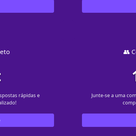
reto
👥 
t
espostas rápidas e
Junte-se a uma com
lizado!
compa
e