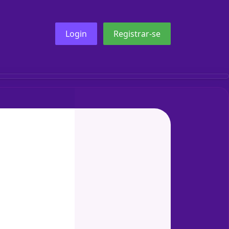
Login
Registrar-se