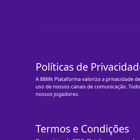
Políticas de Privacida
A 88Mk Plataforma valoriza a privacidade 
uso de nossos canais de comunicação. Todos
nossos jogadores.
Termos e Condições