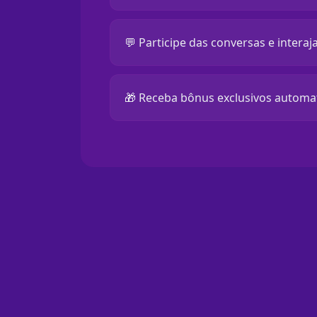
💬 Participe das conversas e interaj
🎁 Receba bônus exclusivos autom