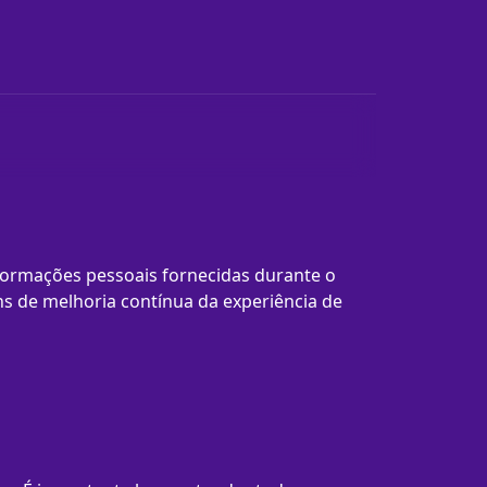
formações pessoais fornecidas durante o
ns de melhoria contínua da experiência de