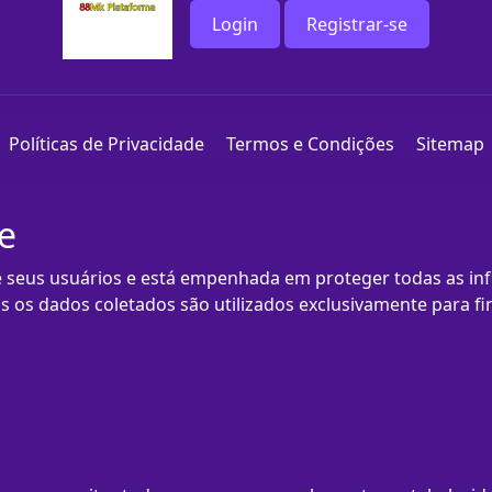
Login
Registrar-se
Políticas de Privacidade
Termos e Condições
Sitemap
de
de seus usuários e está empenhada em proteger todas as in
 os dados coletados são utilizados exclusivamente para fi