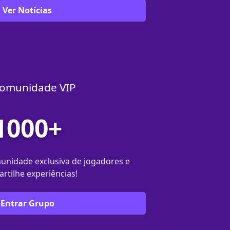
Ver Notícias
Comunidade VIP
1000+
unidade exclusiva de jogadores e
rtilhe experiências!
Entrar Grupo