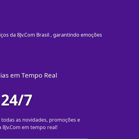
ços da 8Jv.Com Brasil , garantindo emoções
cias em Tempo Real
24/7
e todas as novidades, promoções e
a 8Jv.Com em tempo real!