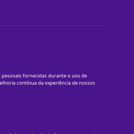
 pessoais fornecidas durante o uso de
elhoria contínua da experiência de nossos