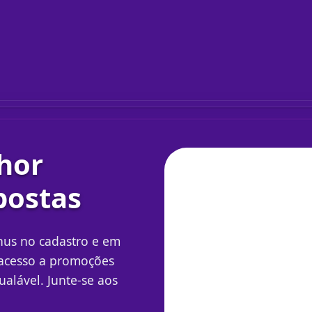
hor
postas
nus no cadastro e em
 acesso a promoções
ualável. Junte-se aos