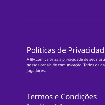
Políticas de Privacida
A 8Jv.Com valoriza a privacidade de seus u
nossos canais de comunicação. Todos os dad
jogadores.
Termos e Condições