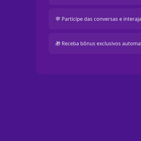
💬 Participe das conversas e interaj
🎁 Receba bônus exclusivos autom