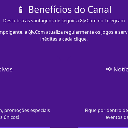
📱 Benefícios do Canal
Descubra as vantagens de seguir a 8Jv.Com no Telegram
polgante, a 8Jv.Com atualiza regularmente os jogos e servi
inéditas a cada clique.
sivos
📢 Notí
m, promoções especiais
Fique por dentro d
s únicos!
eventos d