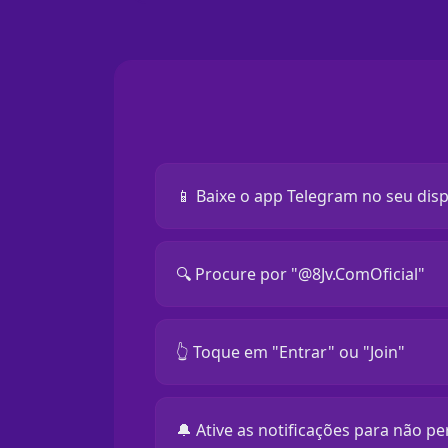
📱 Baixe o app Telegram no seu disp
🔍 Procure por "@8Jv.ComOficial"
👆 Toque em "Entrar" ou "Join"
🔔 Ative as notificações para não p