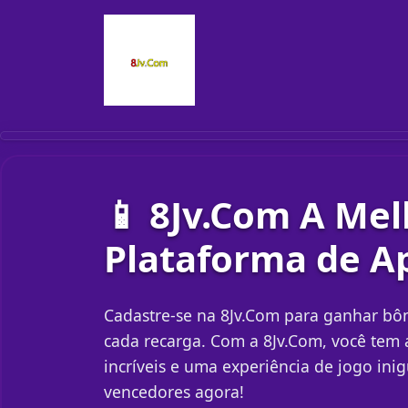
📱 8Jv.Com A Mel
Plataforma de A
Cadastre-se na 8Jv.Com para ganhar bô
cada recarga. Com a 8Jv.Com, você tem
incríveis e uma experiência de jogo inig
vencedores agora!