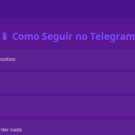
📱 Como Seguir no Telegram
ositivo
erder nada