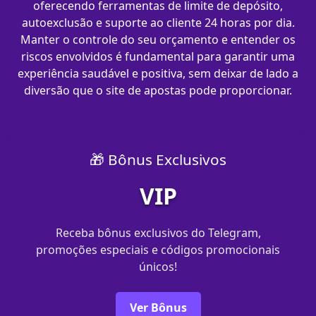
oferecendo ferramentas de limite de depósito,
autoexclusão e suporte ao cliente 24 horas por dia.
Manter o controle do seu orçamento e entender os
riscos envolvidos é fundamental para garantir uma
experiência saudável e positiva, sem deixar de lado a
diversão que o site de apostas pode proporcionar.
🎁 Bônus Exclusivos
VIP
Receba bônus exclusivos do Telegram,
promoções especiais e códigos promocionais
únicos!
Ver Bônus