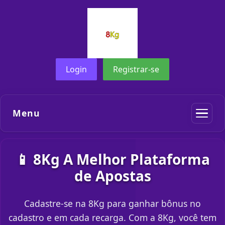
Login
Registrar-se
Menu
📱 8Kg A Melhor Plataforma
de Apostas
Cadastre-se na 8Kg para ganhar bônus no
cadastro e em cada recarga. Com a 8Kg, você tem