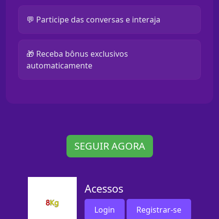
💬 Participe das conversas e interaja
🎁 Receba bônus exclusivos
automaticamente
SEGUIR AGORA
Acessos
Login
Registrar-se