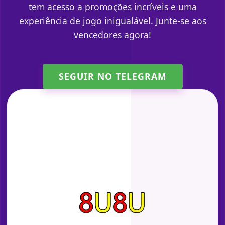
tem acesso a promoções incríveis e uma
experiência de jogo inigualável. Junte-se aos
vencedores agora!
SEGUIR NO TELEGRAM