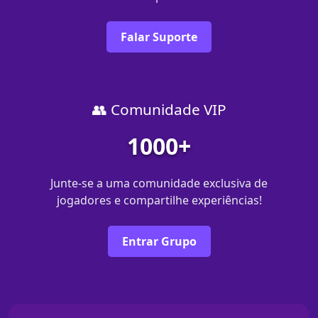
Falar Suporte
👥 Comunidade VIP
1000+
Junte-se a uma comunidade exclusiva de
jogadores e compartilhe experiências!
Entrar Grupo