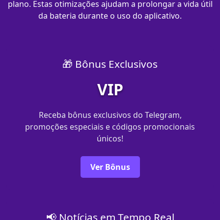
plano. Estas otimizações ajudam a prolongar a vida útil
da bateria durante o uso do aplicativo.
🎁 Bônus Exclusivos
VIP
Receba bônus exclusivos do Telegram,
promoções especiais e códigos promocionais
únicos!
Ver Bônus
📢 Notícias em Tempo Real