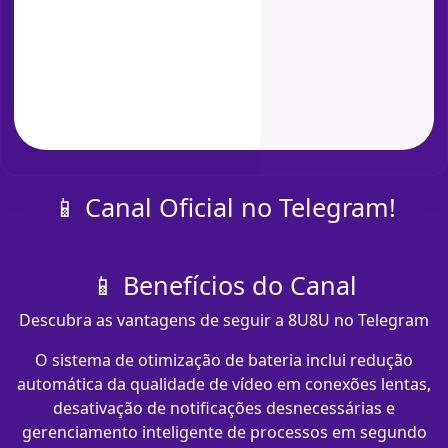
📱 Canal Oficial no Telegram!
📱 Benefícios do Canal
Descubra as vantagens de seguir a 8U8U no Telegram
O sistema de otimização de bateria inclui redução
automática da qualidade de vídeo em conexões lentas,
desativação de notificações desnecessárias e
gerenciamento inteligente de processos em segundo