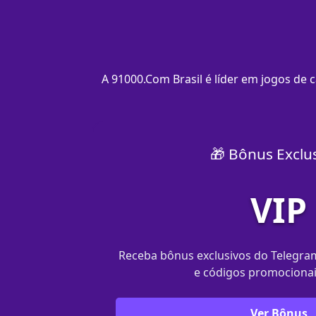
A 91000.Com Brasil é líder em jogos de
🎁 Bônus Exclu
VIP
Receba bônus exclusivos do Telegra
e códigos promocionai
Ver Bônus