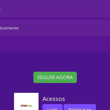
a
aticamente
SEGUIR AGORA
Acessos
Login
Registrar-se