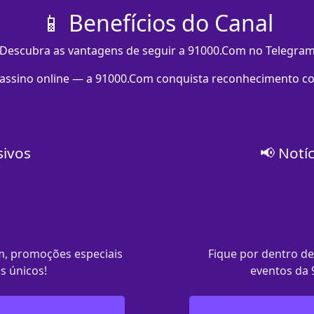
📱 Benefícios do Canal
Descubra as vantagens de seguir a 91000.Com no Telegra
 cassino online — a 91000.Com conquista reconhecimento com
sivos
📢 Notí
m, promoções especiais
Fique por dentro d
s únicos!
eventos da 