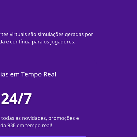
tes virtuais são simulações geradas por
a e contínua para os jogadores.
cias em Tempo Real
24/7
e todas as novidades, promoções e
 da 93E em tempo real!