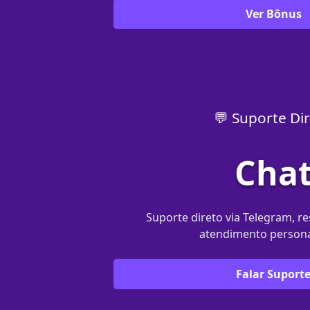
Ver Bônus
💬 Suporte Di
Cha
Suporte direto via Telegram, r
atendimento persona
Falar Suport