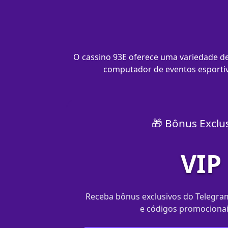
O cassino 93E oferece uma variedade de
computador de eventos esportiv
🎁 Bônus Exclu
VIP
Receba bônus exclusivos do Telegra
e códigos promocionai