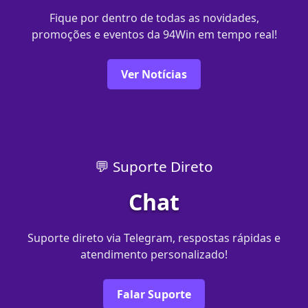
Fique por dentro de todas as novidades,
promoções e eventos da 94Win em tempo real!
Ver Notícias
💬 Suporte Direto
Chat
Suporte direto via Telegram, respostas rápidas e
atendimento personalizado!
Falar Suporte