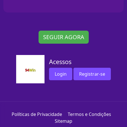
SEGUIR AGORA
Acessos
Login
Registrar-se
Políticas de Privacidade
Termos e Condições
Sitemap